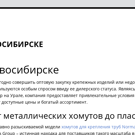
ОСИБИРСКЕ
овосибирске
одно совершить оптовую закупку крепежных изделий или недор
пользуются особым спросом ввиду ее дилерского статуса. Явля
 на Урале, компания предоставляет привлекательные условия 
доступные цены и богатый ассортимент.
т металлических хомутов до пла
давно разыскиваемой модели
хомутов для крепления труб Norm
roup – истинная находка для поставщиков такого масштаба в 