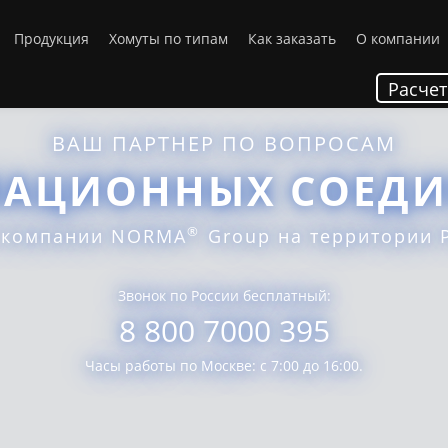
Продукция
Хомуты по типам
Как заказать
О компании
Расчет
ВАШ ПАРТНЕР ПО ВОПРОСАМ
АЦИОННЫХ СОЕД
®
 компании NORMA
Group на территории 
Звонок по России бесплатный:
8 800 7000 395
Часы работы по Москве: с 7:00 до 16:00.