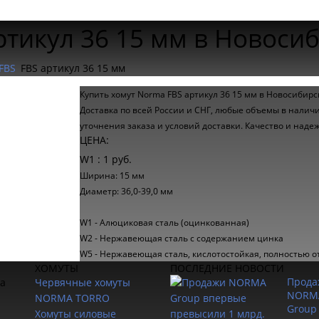
ртикул 36 15 мм в Новоси
FBS
FBS артикул 36 15 мм
Купить хомут Norma FBS артикул 36 15 мм в Новосибирс
Доставка по всей России и СНГ, любые объемы в наличи
уточнения заказа и условий доставки. Качество и над
ЦЕНА:
W1 : 1 руб.
Ширина: 15 мм
Диаметр: 36,0-39,0 мм
W1 - Алюциковая сталь (оцинкованная)
W2 - Нержавеющая сталь с содержанием цинка
W5 - Нержавеющая сталь, кислотостойкая, полностью о
ХОМУТЫ
ПОСЛЕДНИЕ НОВОСТИ
Прода
ка
Червячные хомуты
NORM
NORMA TORRO
Group
Хомуты силовые