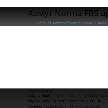
Хомут Norma FBS а
Главная
Каталог хомутов Норма
NORMA 
О КОМПАНИИ
Хомуты Норма – это гарантия длительного сро
службы. Изделия отличаются повышенным
уровнем надежности и поэтому считаются