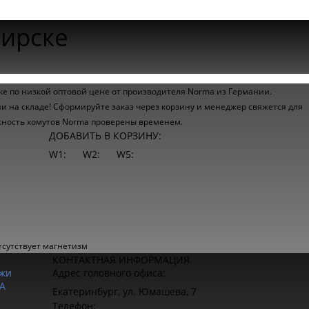
бирске
ке по низкой оптовой цене от производителя Norma из Германии.
и на складе! Сформируйте заказ через корзину и менеджер свяжется для
ежность хомутов Norma проверены временем.
ДОБАВИТЬ В КОРЗИНУ:
W1:
W2:
W5:
тсутствует магнетизм
КОНТАКТНАЯ ИНФОРМАЦИЯ
жи
Адрес головного офиса:
A
Екатеринбург, ул. Юмашева, 7
Телефон: